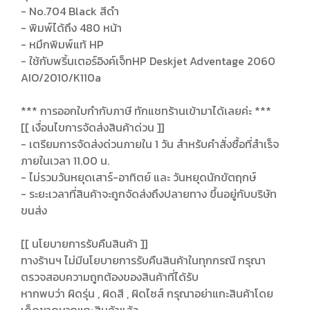
- No.704 Black สีดำ
- พิมพ์ได้ถึง 480 หน้า
- หมึกพิมพ์แท้ HP
- ใช้กับพริ้นเตอร์อิงค์เจ็ทHP Deskjet Adventage 2060
AIO/2010/K110a
*** การออกใบกำกับภาษี ทักแชทร้านเข้ามาได้เลยค่ะ ***
[[ เงื่อนไขการจัดส่งสินค้าด่วน ]]
- เตรียมการจัดส่งด่วนภายใน 1 วัน สำหรับคำสั่งซื้อที่สำเร็จ
ภายในเวลา 11.00 น.
- ไม่รวมวันหยุดเสาร์-อาทิตย์ และ วันหยุดนักขัตฤกษ์
- ระยะเวลาที่สินค้าจะถูกจัดส่งถึงปลายทาง ขึ้นอยู่กับบริษัท
ขนส่ง
[[ นโยบายการรับคืนสินค้า ]]
ทางร้านฯ ไม่มีนโยบายการรับคืนสินค้าในทุกกรณี กรุณา
ตรวจสอบความถูกต้องของสินค้าที่ได้รับ
หากพบว่า ผิดรุ่น , ผิดสี , ผิดไซส์ กรุณาอย่าแกะสินค้าโดย