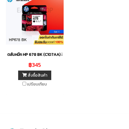
ตลับหมึก HP 678 BK (C107AA) สีดำ ของแท้
฿345
สั่งซื้อสินค้า
เปรียบเทียบ