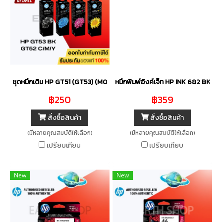
ชุดหมึกเติม HP GT51 (GT53) (M0H57A) สีดำ , GT51,GT52 C/M/Y ของแท
หมึกพิมพ์อิงค์เจ็ท HP INK 682 BK
฿250
฿359
สั่งซื้อสินค้า
สั่งซื้อสินค้า
(มีหลายคุณสมบัติให้เลือก)
(มีหลายคุณสมบัติให้เลือก)
เปรียบเทียบ
เปรียบเทียบ
New
New