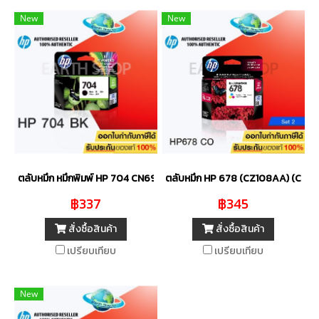
New
New
ตลับหมึก หมึกพิมพ์ HP 704 CN692AA (Black) ของแท้
ตลับหมึก HP 678 (CZ108AA) (C/M/Y
฿337
฿345
สั่งซื้อสินค้า
สั่งซื้อสินค้า
เปรียบเทียบ
เปรียบเทียบ
New