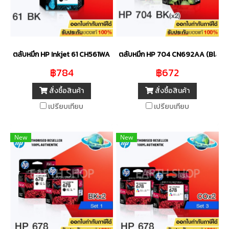
ตลับหมึก HP Inkjet 61 CH561WA (BLACK) ของแท้
ตลับหมึก HP 704 CN692AA (Black) (
฿784
฿672
สั่งซื้อสินค้า
สั่งซื้อสินค้า
เปรียบเทียบ
เปรียบเทียบ
New
New