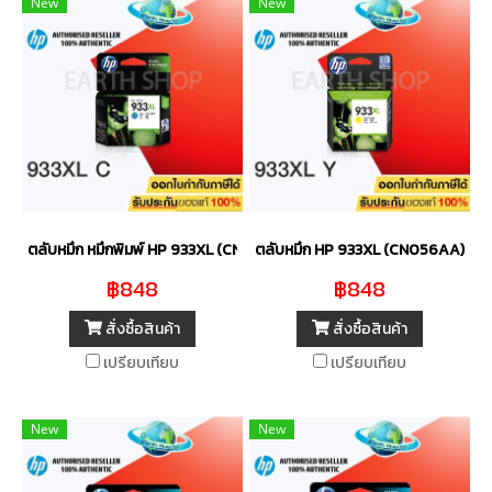
New
New
ตลับหมึก หมึกพิมพ์ HP 933XL (CN054AA) CYAN ของแท้
ตลับหมึก HP 933XL (CN056AA) YE
฿848
฿848
สั่งซื้อสินค้า
สั่งซื้อสินค้า
เปรียบเทียบ
เปรียบเทียบ
New
New